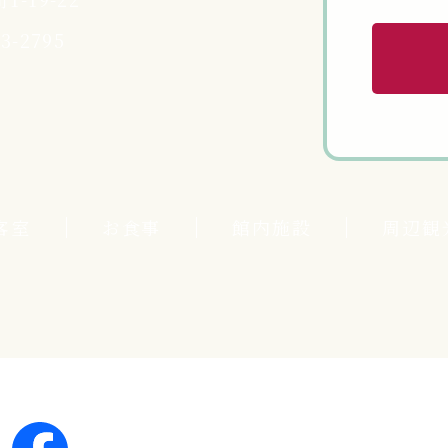
23-2795
客室
お食事
館内施設
周辺観