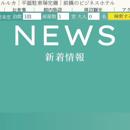
お食事
館内施設
周辺観光
ア
DISH
FACILITIES
SIGHTSEEING
AC
検索す
泊数
部屋数
大人
室
名
付未定
NEWS
新着情報