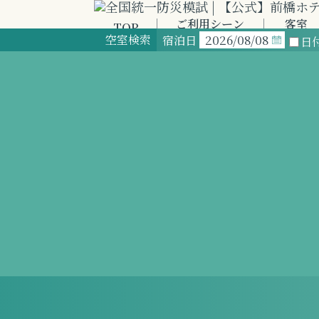
ご利用シーン
客室
TOP
SCENE
ROOM
空室検索
宿泊日
日