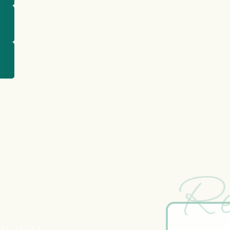
Re
-19-22