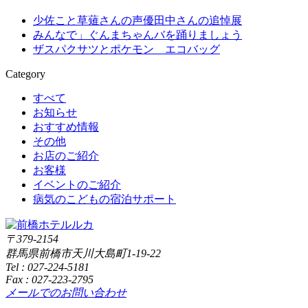
少佐こと草薙さんの声優田中さんの追悼展
みんなで」ぐんまちゃんバを踊りましょう
ザスパクサツとポケモン エコバッグ
Category
すべて
お知らせ
おすすめ情報
その他
お店のご紹介
お客様
イベントのご紹介
病気のこどもの宿泊サポート
〒379-2154
群馬県前橋市天川大島町1-19-22
Tel :
027-224-5181
Fax : 027-223-2795
メールでのお問い合わせ