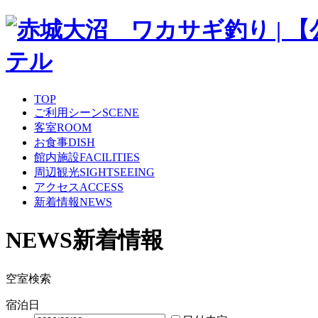
TOP
ご利用シーン
SCENE
客室
ROOM
お食事
DISH
館内施設
FACILITIES
周辺観光
SIGHTSEEING
アクセス
ACCESS
新着情報
NEWS
NEWS
新着情報
空室検索
宿泊日